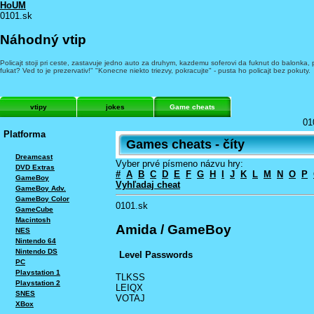
HoUM
0101.sk
Náhodný vtip
Policajt stoji pri ceste, zastavuje jedno auto za druhym, kazdemu soferovi da fuknut do balonk
fukat? Ved to je prezervativ!" "Konecne niekto triezvy, pokracujte" - pusta ho policajt bez pokuty.
vtipy
jokes
Game cheats
01
Platforma
Games cheats - číty
Dreamcast
Vyber prvé písmeno názvu hry:
DVD Extras
#
A
B
C
D
E
F
G
H
I
J
K
L
M
N
O
P
GameBoy
Vyhľadaj cheat
GameBoy Adv.
GameBoy Color
0101.sk
GameCube
Macintosh
Amida / GameBoy
NES
Nintendo 64
Nintendo DS
Level Passwords
PC
Playstation 1
TLKSS
Playstation 2
LEIQX
SNES
VOTAJ
XBox