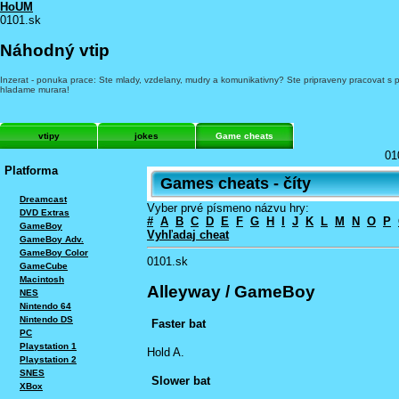
HoUM
0101.sk
Náhodný vtip
Inzerat - ponuka prace: Ste mlady, vzdelany, mudry a komunikativny? Ste pripraveny pracovat s
hladame murara!
vtipy
jokes
Game cheats
01
Platforma
Games cheats - číty
Dreamcast
Vyber prvé písmeno názvu hry:
DVD Extras
#
A
B
C
D
E
F
G
H
I
J
K
L
M
N
O
P
GameBoy
Vyhľadaj cheat
GameBoy Adv.
GameBoy Color
0101.sk
GameCube
Macintosh
Alleyway / GameBoy
NES
Nintendo 64
Nintendo DS
Faster bat
PC
Playstation 1
Hold A.
Playstation 2
SNES
Slower bat
XBox