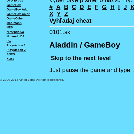
Vyber prvé písmeno názvu hry:
DVD Extras
GameBoy
#
A
B
C
D
E
F
G
H
I
J
GameBoy Adv.
X
Y
Z
GameBoy Color
GameCube
Vyhľadaj cheat
Macintosh
NES
0101.sk
Nintendo 64
Nintendo DS
PC
Aladdin / GameBoy
Playstation 1
Playstation 2
SNES
Skip to the next level
XBox
Just pause the game and type: 
© 2009-2013 Act of Light, All Rights Reserved.