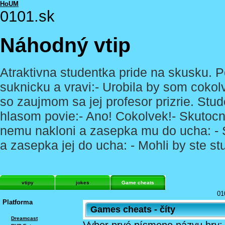
HoUM
0101.sk
Náhodný vtip
Atraktivna studentka pride na skusku. P
suknicku a vravi:- Urobila by som cokol
so zaujmom sa jej profesor prizrie. Stud
hlasom povie:- Ano! Cokolvek!- Skutocn
nemu nakloni a zasepka mu do ucha: - S
a zasepka jej do ucha: - Mohli by ste s
vtipy
jokes
Game cheats
01
Platforma
Games cheats - číty
Dreamcast