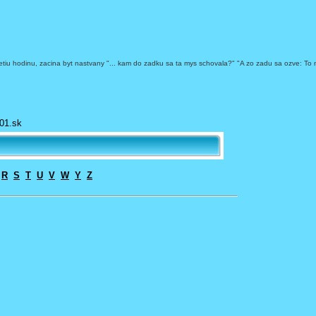
iu hodinu, zacina byt nastvany "... kam do zadku sa ta mys schovala?" "A zo zadu sa ozve: To ne
01.sk
R
S
T
U
V
W
Y
Z