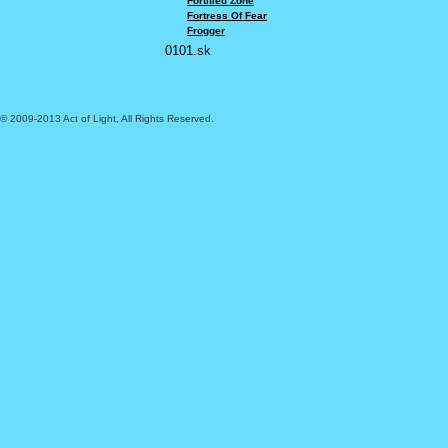
Fortified Zone
Fortress Of Fear
Frogger
0101.sk
© 2009-2013 Act of Light, All Rights Reserved.