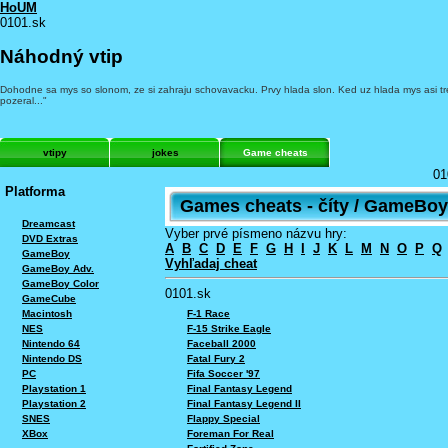
HoUM
0101.sk
Náhodný vtip
Dohodne sa mys so slonom, ze si zahraju schovavacku. Prvy hlada slon. Ked uz hlada mys asi tret
pozeral..."
vtipy
jokes
Game cheats
01
Platforma
Games cheats - číty / GameBoy
Dreamcast
Vyber prvé písmeno názvu hry:
DVD Extras
A
B
C
D
E
F
G
H
I
J
K
L
M
N
O
P
Q
GameBoy
Vyhľadaj cheat
GameBoy Adv.
GameBoy Color
0101.sk
GameCube
F-1 Race
Macintosh
F-15 Strike Eagle
NES
Faceball 2000
Nintendo 64
Fatal Fury 2
Nintendo DS
Fifa Soccer '97
PC
Final Fantasy Legend
Playstation 1
Final Fantasy Legend II
Playstation 2
Flappy Special
SNES
Foreman For Real
XBox